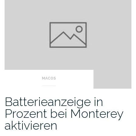
letzte,
neueste
Einträge
MACOS
Batterieanzeige in
Prozent bei Monterey
aktivieren